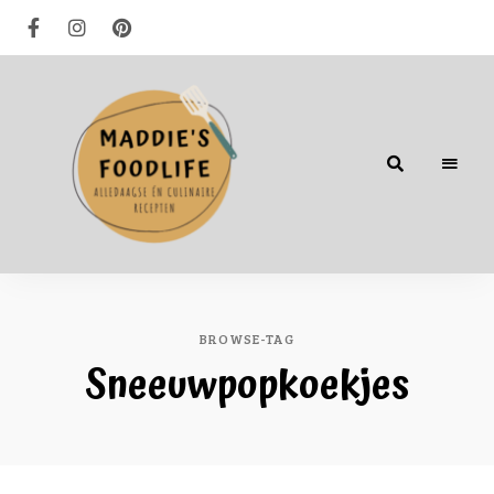
Alledaagse
én
culinaire
recepten
BROWSE-TAG
Sneeuwpopkoekjes