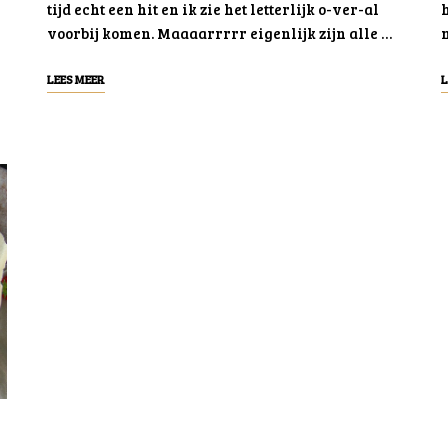
tijd echt een hit en ik zie het letterlijk o-ver-al
h
voorbij komen. Maaaarrrrr eigenlijk zijn alle …
m
LEES MEER
L