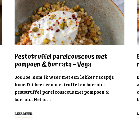
Pestotruffel parelcouscous met
pompoen & burrata – Vega
Joe Joe. Kom ik weer met een lekker receptje
hoor. Dit keer een met truffel en burrata:
pestotruffel parelcouscous met pompoen &
burrata. Het is …
b
LEES MEER
L