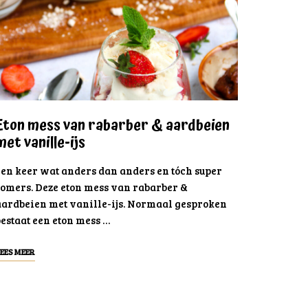
Eton mess van rabarber & aardbeien
met vanille-ijs
Een keer wat anders dan anders en tóch super
zomers. Deze eton mess van rabarber &
aardbeien met vanille-ijs. Normaal gesproken
estaat een eton mess …
EES MEER