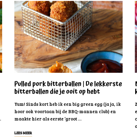
Pulled pork bitterballen | De lekkerste
bitterballen die je ooit op hebt
Yum! Sinds kort heb ik een big green egg (ja ja, ik
hoor ook voortaan bij de BBQ-mannen club) en
…
maakte hier als eerste ‘groot …
LEES MEER