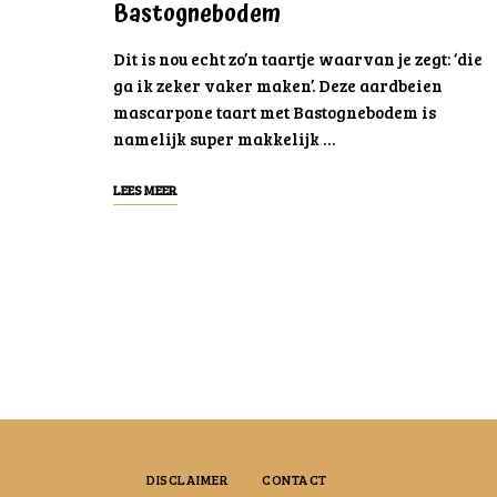
Bastognebodem
Dit is nou echt zo’n taartje waarvan je zegt: ‘die
ga ik zeker vaker maken’. Deze aardbeien
mascarpone taart met Bastognebodem is
namelijk super makkelijk …
LEES MEER
Posts
navigation
DISCLAIMER
CONTACT