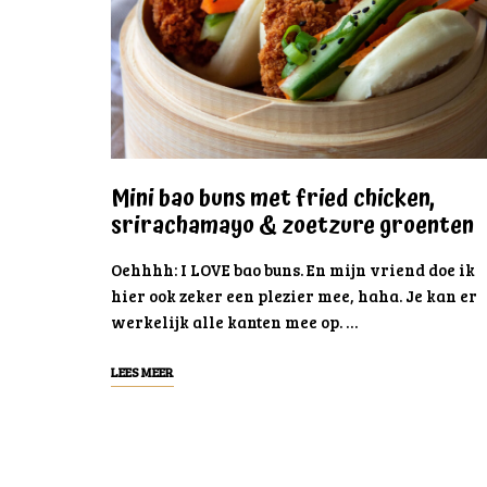
Mini bao buns met fried chicken,
srirachamayo & zoetzure groenten
Oehhhh: I LOVE bao buns. En mijn vriend doe ik
hier ook zeker een plezier mee, haha. Je kan er
werkelijk alle kanten mee op. …
LEES MEER