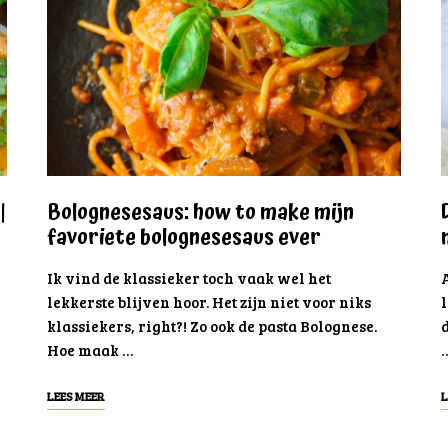
|
Bolognesesaus: how to make mijn
favoriete bolognesesaus ever
Ik vind de klassieker toch vaak wel het
A
lekkerste blijven hoor. Het zijn niet voor niks
l
klassiekers, right?! Zo ook de pasta Bolognese.
d
Hoe maak …
LEES MEER
L