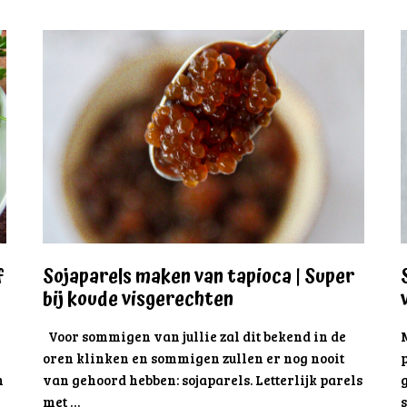
f
Sojaparels maken van tapioca | Super
bij koude visgerechten
Voor sommigen van jullie zal dit bekend in de
oren klinken en sommigen zullen er nog nooit
p
n
van gehoord hebben: sojaparels. Letterlijk parels
g
met …
s