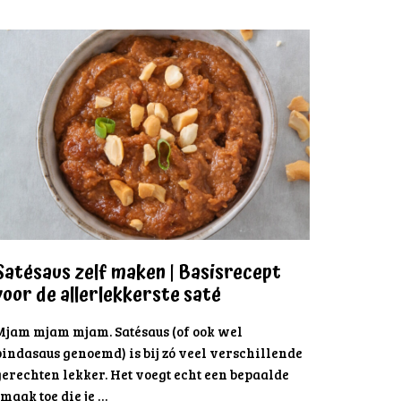
Satésaus zelf maken | Basisrecept
voor de allerlekkerste saté
Mjam mjam mjam. Satésaus (of ook wel
indasaus genoemd) is bij zó veel verschillende
erechten lekker. Het voegt echt een bepaalde
maak toe die je …