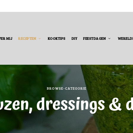
ER MIJ
RECEPTEN
KOOKTIPS
DIY
FEESTDAGEN
WERELD
BROWSE-CATEGORIE
uzen, dressings & d