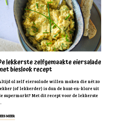
De lekkerste zelfgemaakte eiersalade
met bieslook recept
ltijd al zelf eiersalade willen maken die nét zo
ekker (of lekkerder) is dan de kant-en-klare uit
e supermarkt? Met dit recept voor de lekkerste
…
EES MEER