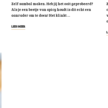
Zelf sambal maken. Heb jij het ooit geprobeerd?
Z
Als je een beetje van spicy houdt is dit echt een
c
aanrader om te doen! Het klinkt …
v
LEES MEER
L