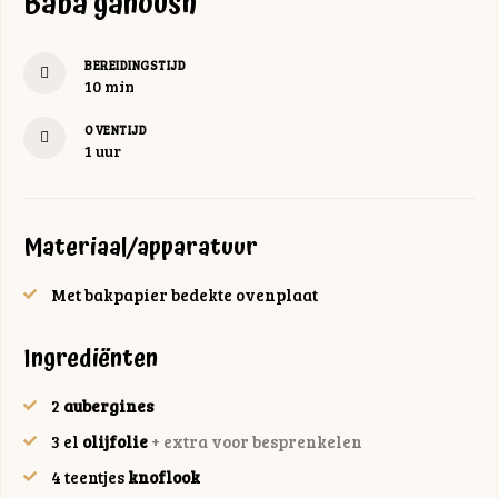
Baba ganoush
BEREIDINGSTIJD
minuten
10
min
OVENTIJD
uur
1
uur
Materiaal/apparatuur
Met bakpapier bedekte ovenplaat
Ingrediënten
2
aubergines
3
el
olijfolie
+ extra voor besprenkelen
4
teentjes
knoflook