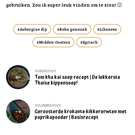
gebruiken. Zou ik super leuk vinden om te zien! 🙂
Aubergine dip
Baba ganoush
Libanees
Midden-Oosters
Syrisch
Bericht
VORIGE POST
Tom kha kai soep recept | De lekkerste
navigatie
Thaise kippensoep!
VOLGENDE POST
Geroosterde krokante kikkererwten met
paprikapoeder | Basisrecept