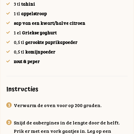
3
tl
tahini
1
tl
appelstroop
sap van een kwart/halve citroen
1
el
Griekse yoghurt
0,5
tl
gerookte paprikapoeder
0,5
tl
komijnpoeder
zout & peper
Instructies
Verwarm de oven voor op 200 graden.
Snijd de aubergines in de lengte door de helft.
Prik er met een vork gaatjes in. Leg op een