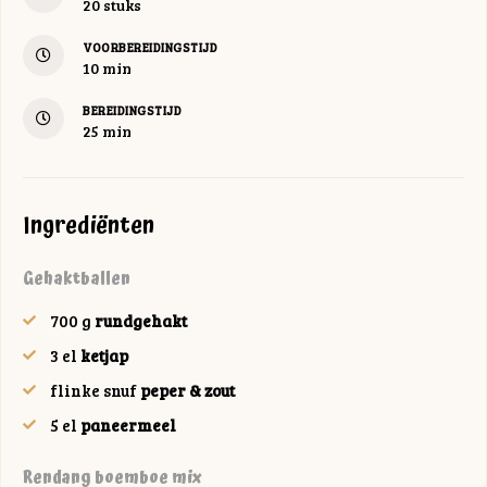
20
stuks
VOORBEREIDINGSTIJD
minuten
10
min
BEREIDINGSTIJD
minuten
25
min
Ingrediënten
Gehaktballen
700
g
rundgehakt
3
el
ketjap
flinke
snuf
peper & zout
5
el
paneermeel
Rendang boemboe mix