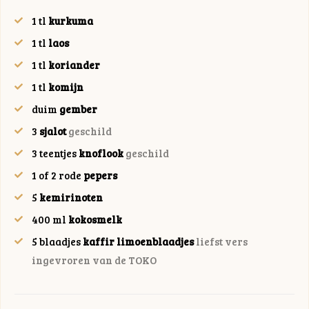
1
tl
kurkuma
1
tl
laos
1
tl
koriander
1
tl
komijn
duim
gember
3
sjalot
geschild
3
teentjes
knoflook
geschild
1 of 2
rode
pepers
5
kemirinoten
400
ml
kokosmelk
5
blaadjes
kaffir limoenblaadjes
liefst vers
ingevroren van de TOKO