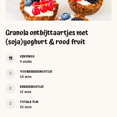
Granola ontbijttaartjes met
(soja)yoghurt & rood fruit
SERVINGS
9
stuks
VOORBEREIDINGSTIJD
minuten
10
min
BEREIDINGSTIJD
minuten
15
min
TOTALE TIJD
minuten
25
min