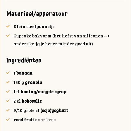
Materiaal/apparatuur
Klein steelpannetje
Cupcake bakvorm (het liefst van siliconen -->
anders krijg je het er minder goed uit)
Ingrediënten
1
banaan
150
g
granola
1
tl
honing/mayple syrup
2
el
kokosolie
9/10
grote el
(soja)yoghurt
rood fruit
naar keus