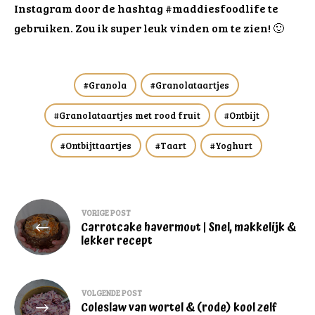
Instagram door de hashtag #maddiesfoodlife te
gebruiken. Zou ik super leuk vinden om te zien! 🙂
Granola
Granolataartjes
Granolataartjes met rood fruit
Ontbijt
Ontbijttaartjes
Taart
Yoghurt
Bericht
VORIGE POST
Carrotcake havermout | Snel, makkelijk &
navigatie
lekker recept
VOLGENDE POST
Coleslaw van wortel & (rode) kool zelf