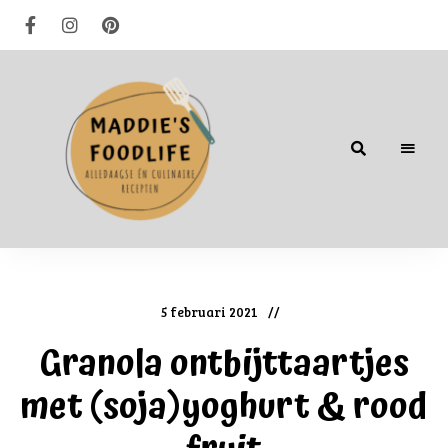
Alledaagse
én
culinaire
recepten
5 februari 2021
Granola ontbijttaartjes
met (soja)yoghurt & rood