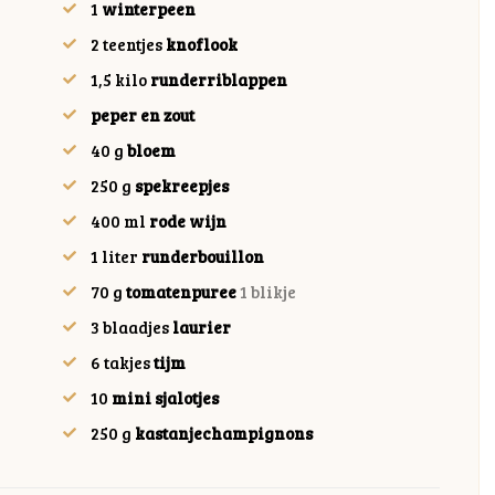
1
winterpeen
2
teentjes
knoflook
1,5
kilo
runderriblappen
peper en zout
40
g
bloem
250
g
spekreepjes
400
ml
rode wijn
1
liter
runderbouillon
70
g
tomatenpuree
1 blikje
3
blaadjes
laurier
6
takjes
tijm
10
mini sjalotjes
250
g
kastanjechampignons