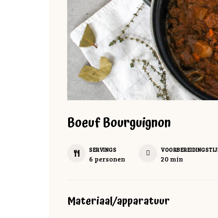
Boeuf Bourguignon
SERVINGS
VOORBEREIDINGSTIJ
minuten
6
personen
20
min
Materiaal/apparatuur