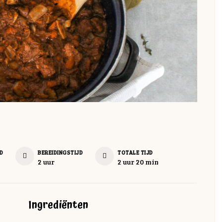
D
BEREIDINGSTIJD
TOTALE TIJD
uur
uur
minuten
2
uur
2
uur
20
min
Ingrediënten