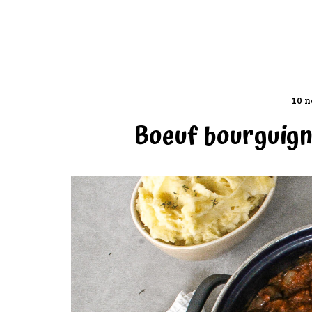
10 n
Boeuf bourguign