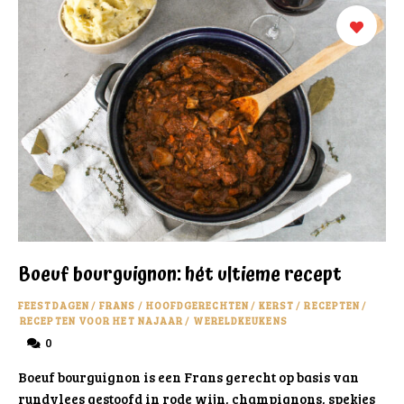
Boeuf bourguignon: hét ultieme recept
FEESTDAGEN
/
FRANS
/
HOOFDGERECHTEN
/
KERST
/
RECEPTEN
/
RECEPTEN VOOR HET NAJAAR
/
WERELDKEUKENS
0
Boeuf bourguignon is een Frans gerecht op basis van
rundvlees gestoofd in rode wijn, champignons, spekjes