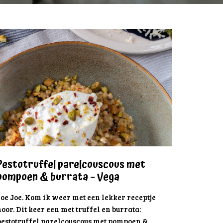
Pestotruffel parelcouscous met
pompoen & burrata – Vega
oe Joe. Kom ik weer met een lekker receptje
oor. Dit keer een met truffel en burrata:
pestotruffel parelcouscous met pompoen &