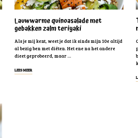
Lauwwarme quinoasalade met
gebakken zalm teriyaki
Als je mij kent, weet je dat ik sinds mijn 10e altijd
al bezig ben met diëten. Het ene na het andere
dieet geprobeerd, maar …
LEES MEER
L