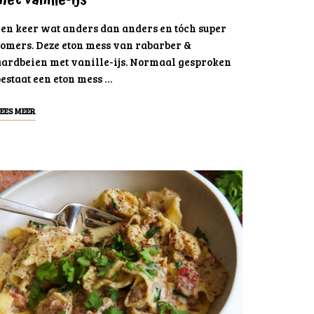
met vanille-ijs
Een keer wat anders dan anders en tóch super
zomers. Deze eton mess van rabarber &
aardbeien met vanille-ijs. Normaal gesproken
estaat een eton mess …
EES MEER