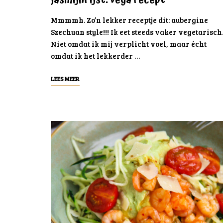
jasmijnrijst: vega recept
Mmmmh. Zo’n lekker receptje dit: aubergine
Szechuan style!!! Ik eet steeds vaker vegetarisch
Niet omdat ik mij verplicht voel, maar écht
omdat ik het lekkerder …
LEES MEER