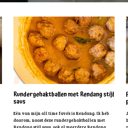
Rundergehaktballen met Rendang stijl
saus
Eén van mijn all time favo’s is Rendang. Ik heb
J
daarom, naast deze rundergehaktballen met
h
Rendang stijl saus, ook al meerdere Rendang