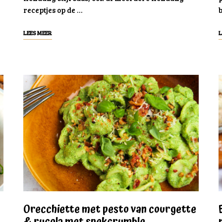
receptjes op de …
b
LEES MEER
L
Orecchiette met pesto van courgette