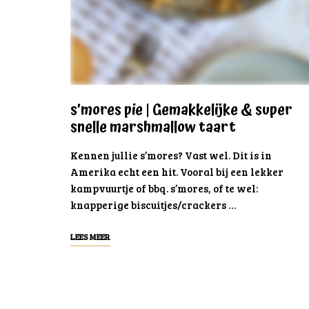
s’mores pie | Gemakkelijke & super
snelle marshmallow taart
Kennen jullie s’mores? Vast wel. Dit is in
Amerika echt een hit. Vooral bij een lekker
kampvuurtje of bbq. s’mores, of te wel:
knapperige biscuitjes/crackers …
LEES MEER