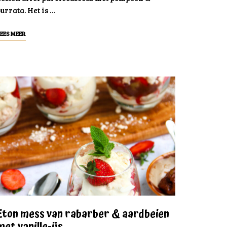
urrata. Het is …
EES MEER
Eton mess van rabarber & aardbeien