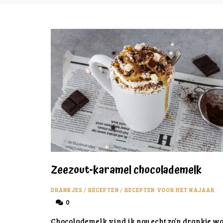
Zeezout-karamel chocolademelk
DRANKJES
/
RECEPTEN
/
RECEPTEN VOOR HET NAJAAR
0
Chocolademelk vind ik nou echt zo’n drankje wat