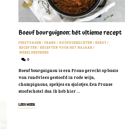
Boeuf bourguignon: hét ultieme recept
FEESTDAGEN
/
FRANS
/
HOOFDGERECHTEN
/
KERST
/
RECEPTEN
/
RECEPTEN VOOR HET NAJAAR
/
WERELDKEUKENS
0
Boeuf bourguignon is een Frans gerecht op basis
van rundvlees gestoofd in rode wijn,
champignons, spekjes en sjalotjes. Een Franse
stoofschotel dus. Ik heb hier …
LEES MEER