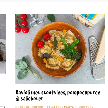
Ravioli met stoofvlees, pompoenpuree
& salieboter
 je
HOOFDGERECHTEN
/
ITALIAANS
/
PASTA
/
RECEPTEN
/