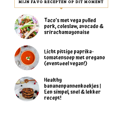
MIJN FAVO RECEPTEN OP DIT MOMENT
Taco’s met vega pulled
pork, coleslaw, avocado &
srirachamayonaise
Licht pittige paprika-
tomatensoep met oregano
(eventueel vegan!)
Healthy
bananenpannenkoekjes |
Een simpel, snel & lekker
recept!