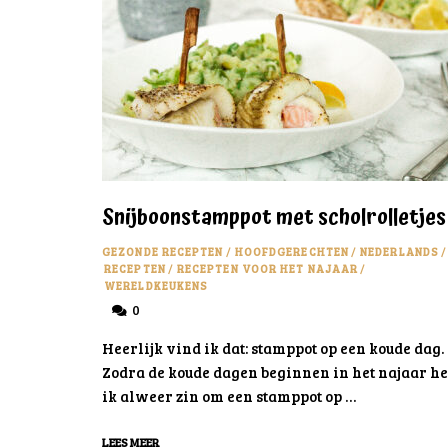
Snijboonstamppot met scholrolletjes
GEZONDE RECEPTEN
/
HOOFDGERECHTEN
/
NEDERLANDS
/
RECEPTEN
/
RECEPTEN VOOR HET NAJAAR
/
WERELDKEUKENS
0
Heerlijk vind ik dat: stamppot op een koude dag.
Zodra de koude dagen beginnen in het najaar h
ik alweer zin om een stamppot op …
LEES MEER