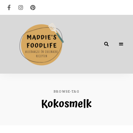
Alledaagse
én
culinaire
recepten
BROWSE-TAG
Kokosmelk