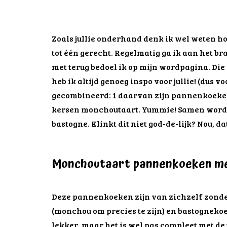
Zoals jullie onderhand denk ik wel weten h
tot één gerecht. Regelmatig ga ik aan het br
met terug bedoel ik op mijn wordpagina. Die 
heb ik altijd genoeg inspo voor jullie! (dus vo
gecombineerd: 1 daarvan zijn pannenkoeken.
kersen monchoutaart. Yummie! Samen word
bastogne. Klinkt dit niet god-de-lijk? Nou, dat
Monchoutaart pannenkoeken me
Deze pannenkoeken zijn van zichzelf zonder
(monchou om precies te zijn) en bastognekoe
lekker, maar het is wel pas compleet met de