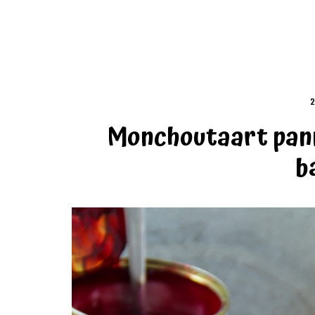
2
Monchoutaart pan
b