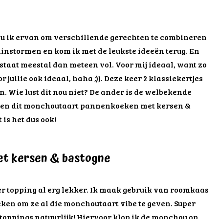
ou ik ervan om verschillende gerechten te combineren
ainstormen en kom ik met de leukste ideeën terug. En
staat meestal dan meteen vol. Voor mij ideaal, want zo
or jullie ook ideaal, haha ;)). Deze keer 2 klassiekertjes
 Wie lust dit nou niet? De ander is de welbekende
en dit monchoutaart pannenkoeken met kersen &
 is het dus ook!
t kersen & bastogne
 topping al erg lekker. Ik maak gebruik van roomkaas
ken om ze al die monchoutaart vibe te geven. Super
 toppings natuurlijk! Hiervoor klop ik de monchou op