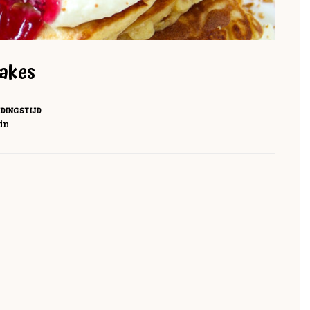
akes
IDINGSTIJD
nuten
in