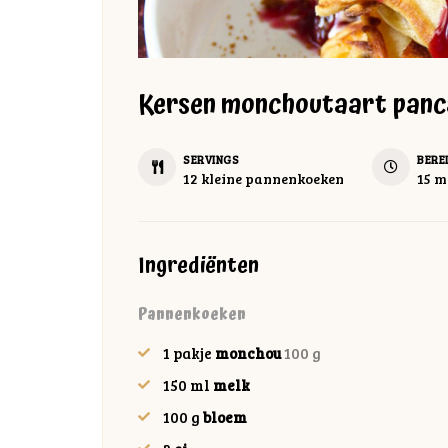
Kersen monchoutaart panc
SERVINGS
BERE
mi
12
kleine pannenkoeken
15
m
Ingrediënten
Pannenkoeken
1
pakje
monchou
100 g
150
ml
melk
100
g
bloem