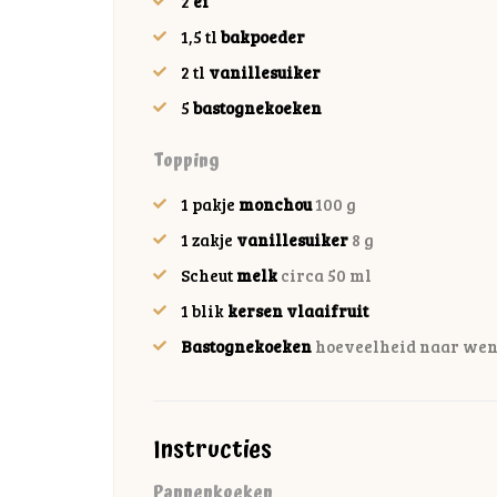
2
ei
1,5
tl
bakpoeder
2
tl
vanillesuiker
5
bastognekoeken
Topping
1
pakje
monchou
100 g
1
zakje
vanillesuiker
8 g
Scheut
melk
circa 50 ml
1
blik
kersen vlaaifruit
Bastognekoeken
hoeveelheid naar wen
Instructies
Pannenkoeken