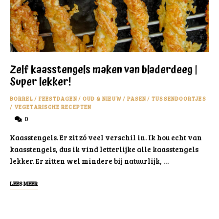
Zelf kaasstengels maken van bladerdeeg |
Super lekker!
BORREL
/
FEESTDAGEN
/
OUD & NIEUW
/
PASEN
/
TUSSENDOORTJES
/
VEGETARISCHE RECEPTEN
0
Kaasstengels. Er zit zó veel verschil in. Ik hou echt van
kaasstengels, dus ik vind letterlijke alle kaasstengels
lekker. Er zitten wel mindere bij natuurlijk, …
LEES MEER