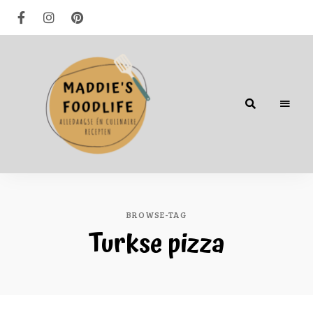
Alledaagse
én
culinaire
recepten
BROWSE-TAG
Turkse pizza