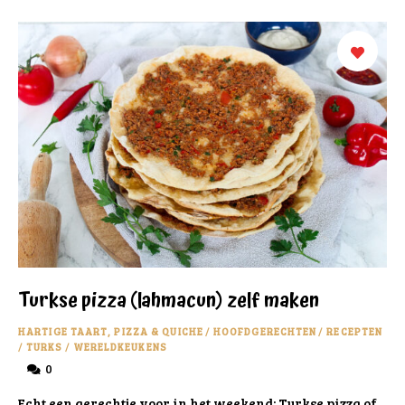
Turkse pizza (lahmacun) zelf maken
HARTIGE TAART, PIZZA & QUICHE
/
HOOFDGERECHTEN
/
RECEPTEN
/
TURKS
/
WERELDKEUKENS
0
Echt een gerechtje voor in het weekend: Turkse pizza of