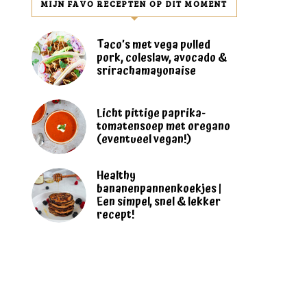
MIJN FAVO RECEPTEN OP DIT MOMENT
Taco’s met vega pulled
pork, coleslaw, avocado &
srirachamayonaise
Licht pittige paprika-
tomatensoep met oregano
(eventueel vegan!)
Healthy
bananenpannenkoekjes |
Een simpel, snel & lekker
recept!