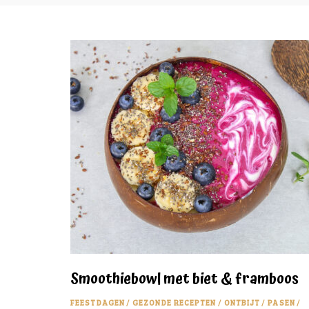
Smoothiebowl met biet & framboos
FEESTDAGEN
/
GEZONDE RECEPTEN
/
ONTBIJT
/
PASEN
/