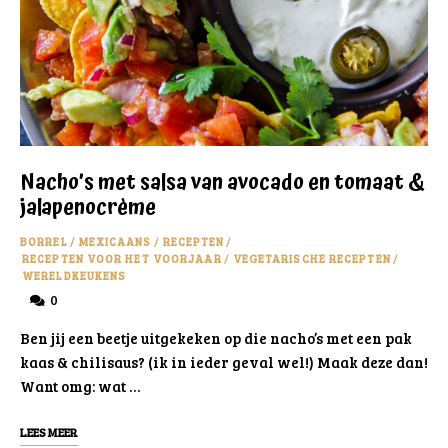
Nacho’s met salsa van avocado en tomaat &
jalapenocrème
BORREL
/
MEXICAANS
/
RECEPTEN
/
RECEPTEN VOOR HET VOORJAAR
/
VEGETARISCHE RECEPTEN
/
WERELDKEUKENS
0
Ben jij een beetje uitgekeken op die nacho’s met een pak
kaas & chilisaus? (ik in ieder geval wel!) Maak deze dan!
Want omg: wat …
LEES MEER