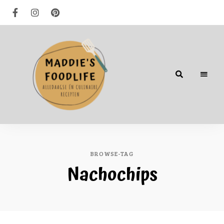
Alledaagse
én
culinaire
recepten
BROWSE-TAG
Nachochips