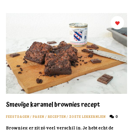
Smeuïge karamel brownies recept
0
FEESTDAGEN
/
PASEN
/
RECEPTEN
/
ZOETE LEKKERNIJEN
Brownies: er zit zó veel verschil in. Je hebt echt de