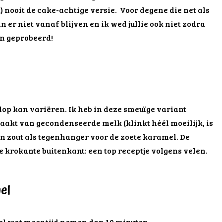
nooit de cake-achtige versie. Voor degene die net als
an er niet vanaf blijven en ik wed jullie ook niet zodra
n geprobeerd!
olop kan variëren. Ik heb in deze smeuïge variant
akt van gecondenseerde melk (klinkt héél moeilijk, is
en zout als tegenhanger voor de zoete karamel. De
e krokante buitenkant: een top receptje volgens velen.
el
el wat meer tijd nemen dan 10 minuten