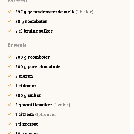
Karamel
397
g
gecondenseerde melk
(1 blikje)
50
g
roomboter
2
el
bruine suiker
Brownie
200
g
roomboter
200
g
pure chocolade
3
eieren
1
eidooier
200
g
suiker
8
g
vanillesuiker
(1 zakje)
1
citroen
Optioneel
1
tl
zeezout
50
g
cacao