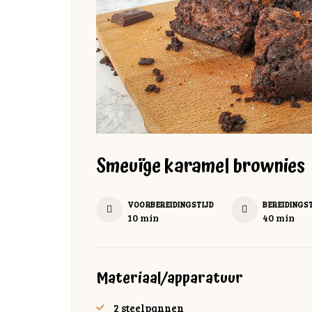
Smeuïge karamel brownies
VOORBEREIDINGSTIJD
BEREIDINGS
minuten
minuten
10
min
40
min
Materiaal/apparatuur
2 steelpannen