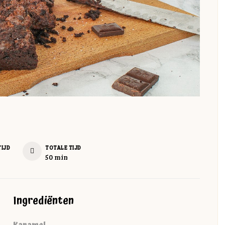
TIJD
TOTALE TIJD
minuten
50
min
Ingrediënten