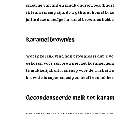
smeuïge variant en maak daarom ook (haast) 
ik team smeuïg zijn: do try this at home! Ik k
jullie deze smeuïge karamel brownies hebbe
Karamel brownies
Wat ik zo leuk vind aan brownies is dat je v
gekozen voor een brownie met karamel gema
té makkelijk), citroenrasp voor de frisheid 
brownie is super smeuïg en heeft een lekker
Gecondenseerde melk tot karam
Om echte Dulce de Leche te maken moet je w