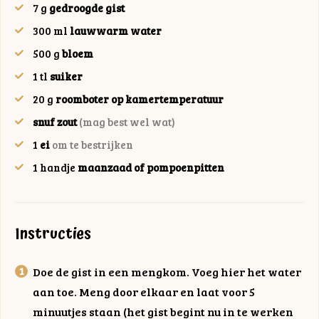
7
g
gedroogde gist
300
ml
lauwwarm water
500
g
bloem
1
tl
suiker
20
g
roomboter op kamertemperatuur
snuf zout
(mag best wel wat)
1
ei
om te bestrijken
1
handje
maanzaad of pompoenpitten
Instructies
Doe de gist in een mengkom. Voeg hier het water
aan toe. Meng door elkaar en laat voor 5
minuutjes staan (het gist begint nu in te werken