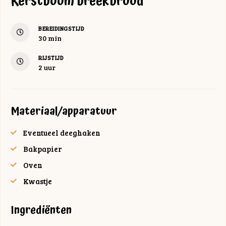
Kerstboom breekbrood
BEREIDINGSTIJD
minuten
30
min
RIJSTIJD
uur
2
uur
Materiaal/apparatuur
Eventueel deeghaken
Bakpapier
Oven
Kwastje
Ingrediënten