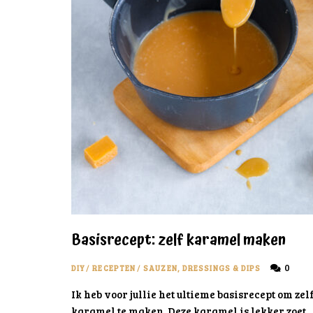
Basisrecept: zelf karamel maken
0
DIY
/
RECEPTEN
/
SAUZEN, DRESSINGS & DIPS
Ik heb voor jullie het ultieme basisrecept om zel
karamel te maken. Deze karamel is lekker zoet,