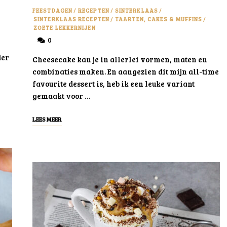
FEESTDAGEN
/
RECEPTEN
/
SINTERKLAAS
/
SINTERKLAAS RECEPTEN
/
TAARTEN, CAKES & MUFFINS
/
ZOETE LEKKERNIJEN
0
der
Cheesecake kan je in allerlei vormen, maten en
combinaties maken. En aangezien dit mijn all-time
favourite dessert is, heb ik een leuke variant
gemaakt voor …
LEES MEER