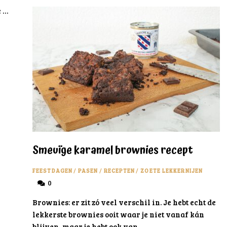
e …
Smeuïge karamel brownies recept
FEESTDAGEN
/
PASEN
/
RECEPTEN
/
ZOETE LEKKERNIJEN
0
Brownies: er zit zó veel verschil in. Je hebt echt de
lekkerste brownies ooit waar je niet vanaf kán
blijven, maar je hebt ook van …