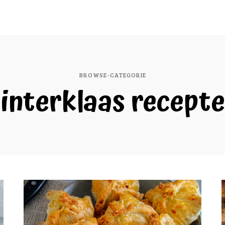
BROWSE-CATEGORIE
interklaas recept