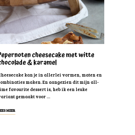
Pepernoten cheesecake met witte
chocolade & karamel
Cheesecake kan je in allerlei vormen, maten en
combinaties maken. En aangezien dit mijn all-
ime favourite dessert is, heb ik een leuke
variant gemaakt voor …
EES MEER