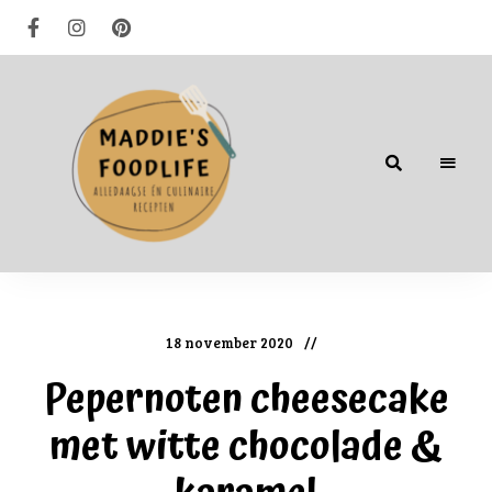
Alledaagse
én
culinaire
recepten
18 november 2020
Pepernoten cheesecake
met witte chocolade &