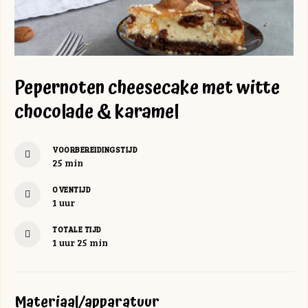
Pepernoten cheesecake met witte
chocolade & karamel
VOORBEREIDINGSTIJD
minuten
25
min
OVENTIJD
uur
1
uur
TOTALE TIJD
uur
minuten
1
uur
25
min
Materiaal/apparatuur