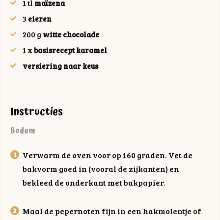
1
tl
maïzena
3
eieren
200
g
witte chocolade
1
x
basisrecept karamel
versiering naar keus
Instructies
Bodem
Verwarm de oven voor op 160 graden. Vet de
bakvorm goed in (vooral de zijkanten) en
bekleed de onderkant met bakpapier.
Maal de pepernoten fijn in een hakmolentje of