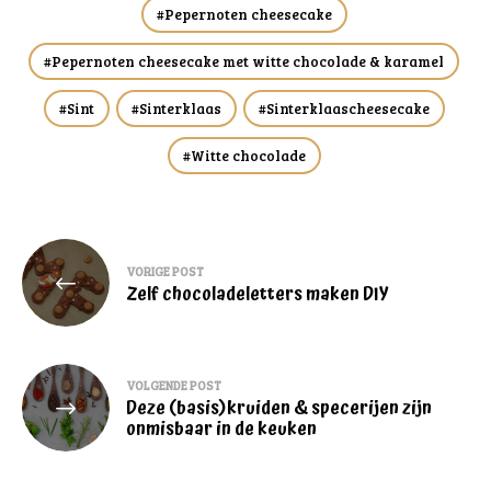
Pepernoten cheesecake
Pepernoten cheesecake met witte chocolade & karamel
Sint
Sinterklaas
Sinterklaascheesecake
Witte chocolade
Bericht
VORIGE POST
navigatie
Zelf chocoladeletters maken DIY
VOLGENDE POST
Deze (basis)kruiden & specerijen zijn
onmisbaar in de keuken