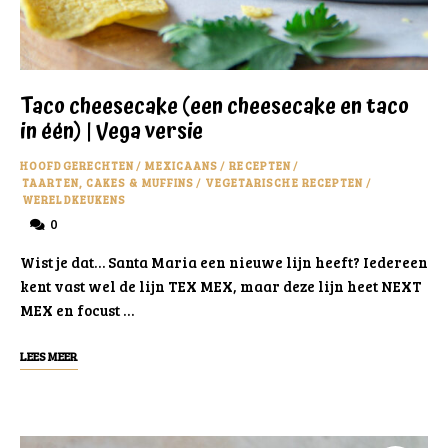
Taco cheesecake (een cheesecake en taco
in één) | Vega versie
HOOFDGERECHTEN
/
MEXICAANS
/
RECEPTEN
/
TAARTEN, CAKES & MUFFINS
/
VEGETARISCHE RECEPTEN
/
WERELDKEUKENS
0
Wist je dat… Santa Maria een nieuwe lijn heeft? Iedereen
kent vast wel de lijn TEX MEX, maar deze lijn heet NEXT
MEX en focust …
LEES MEER