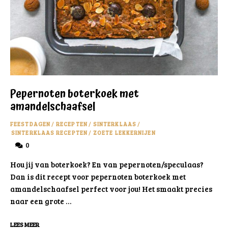
Pepernoten boterkoek met
amandelschaafsel
FEESTDAGEN
/
RECEPTEN
/
SINTERKLAAS
/
SINTERKLAAS RECEPTEN
/
ZOETE LEKKERNIJEN
0
Hou jij van boterkoek? En van pepernoten/speculaas?
Dan is dit recept voor pepernoten boterkoek met
amandelschaafsel perfect voor jou! Het smaakt precies
naar een grote …
LEES MEER