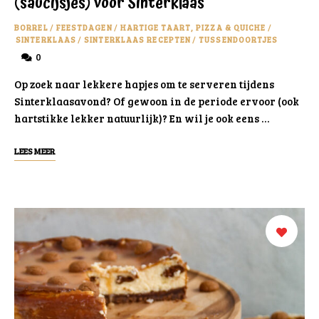
(saucijsjes) voor Sinterklaas
BORREL
/
FEESTDAGEN
/
HARTIGE TAART, PIZZA & QUICHE
/
SINTERKLAAS
/
SINTERKLAAS RECEPTEN
/
TUSSENDOORTJES
0
Op zoek naar lekkere hapjes om te serveren tijdens
Sinterklaasavond? Of gewoon in de periode ervoor (ook
hartstikke lekker natuurlijk)? En wil je ook eens …
LEES MEER