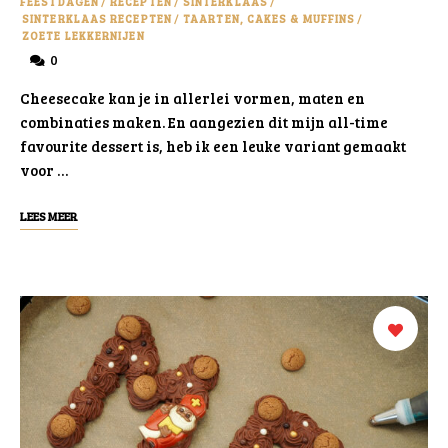
FEESTDAGEN
/
RECEPTEN
/
SINTERKLAAS
/
SINTERKLAAS RECEPTEN
/
TAARTEN, CAKES & MUFFINS
/
ZOETE LEKKERNIJEN
0
Cheesecake kan je in allerlei vormen, maten en
combinaties maken. En aangezien dit mijn all-time
favourite dessert is, heb ik een leuke variant gemaakt
voor …
LEES MEER