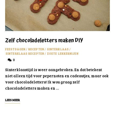
Zelf chocoladeletters maken DIY
FEESTDAGEN
/
RECEPTEN
/
SINTERKLAAS
/
SINTERKLAAS RECEPTEN
/
ZOETE LEKKERNIJEN
0
Sinterklaastijd is weer aangebroken. En dat betekent
niet alleen tijd voor pepernoten en cadeautjes, maar ook
voor chocoladeletters! Ik wou graag zelf
chocoladeletters maken en …
LEES MEER