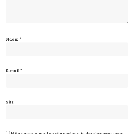
Naam
*
E-mail
*
Site
Mijn naam, e-mail en site opslaan in deze browser voor