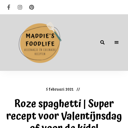
Alledaagse
én
culinaire
recepten
5 februari 2021
Roze spaghetti | Super
recept voor Valentijnsdag