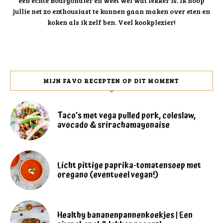
een échte Bourgondiër en weet wel wat lekker is. Ik hoop
jullie net zo enthousiast te kunnen gaan maken over eten en
koken als ik zelf ben. Veel kookplezier!
MIJN FAVO RECEPTEN OP DIT MOMENT
Taco’s met vega pulled pork, coleslaw,
avocado & srirachamayonaise
Licht pittige paprika-tomatensoep met
oregano (eventueel vegan!)
Healthy bananenpannenkoekjes | Een