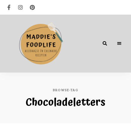
Alledaagse
én
culinaire
recepten
BROWSE-TAG
Chocoladeletters