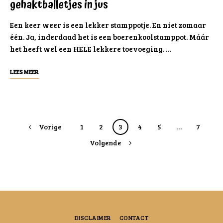
gehaktballetjes in jus
Een keer weer is een lekker stamppotje. En niet zomaar
één. Ja, inderdaad het is een boerenkoolstamppot. Máár
het heeft wel een HELE lekkere toevoeging. …
LEES MEER
Posts
Vorige
1
2
3
4
5
…
7
navigation
Volgende
DISCLAIMER
CONTACT