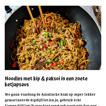
Noodles met kip & paksoi in een zoete
ketjapsaus
We gaan vandaag de Aziatische kant op: super lekker
gemarineerde kipdijfilet (en ja, gebruik écht
kippendijfilet! Ik was hier eerst ook nooit zo’n fan van, …