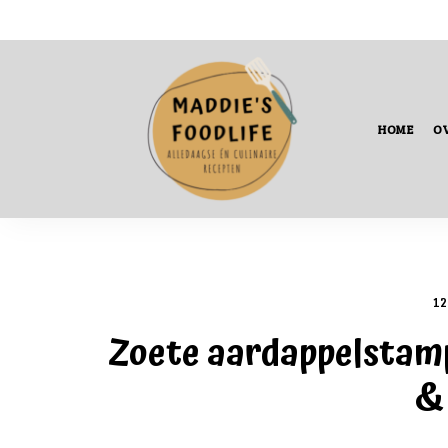
HOME
OV
Alledaagse
én
culinaire
recepten
12
Zoete aardappelstamp
&