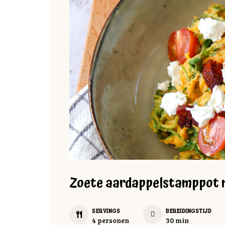
Zoete aardappelstamppot m
SERVINGS
BEREIDINGSTIJD
minuten
4
personen
30
min