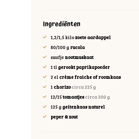
Ingrediënten
1,2/1,5
kilo
zoete aardappel
80/100
g
rucola
snufje
nootmuskaat
1
tl
gerookt paprikapoeder
2
el
crème fraiche of roomkaas
1
chorizo
circa 225 g
12/15
tomaatjes
circa 200 g
125
g
geitenkaas naturel
peper & zout