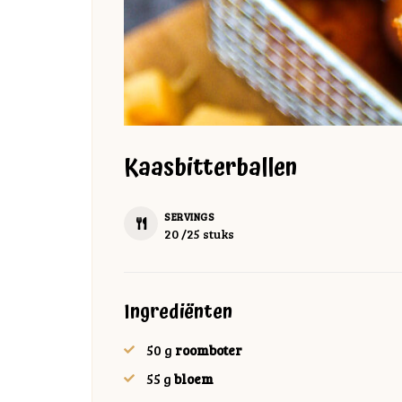
Kaasbitterballen
SERVINGS
20
/25 stuks
Ingrediënten
50
g
roomboter
55
g
bloem