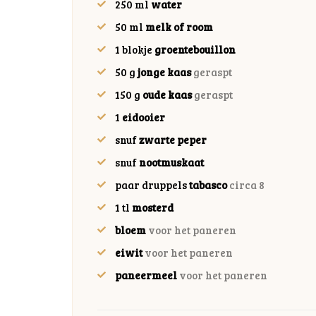
250
ml
water
50
ml
melk of room
1
blokje
groentebouillon
50
g
jonge kaas
geraspt
150
g
oude kaas
geraspt
1
eidooier
snuf
zwarte peper
snuf
nootmuskaat
paar
druppels
tabasco
circa 8
1
tl
mosterd
bloem
voor het paneren
eiwit
voor het paneren
paneermeel
voor het paneren