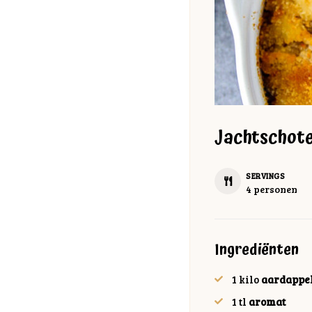
Jachtschote
SERVINGS
4
personen
Ingrediënten
1
kilo
aardappe
1
tl
aromat