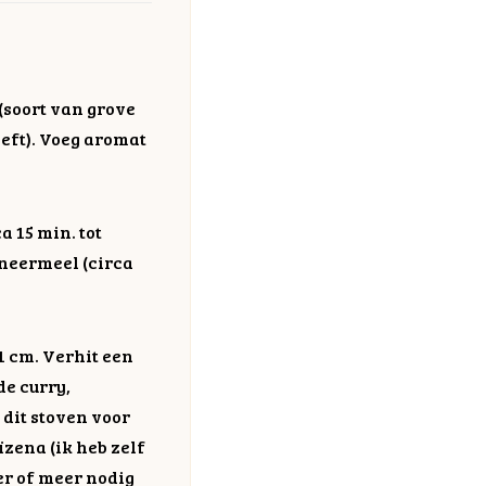
 (soort van grove
eeft). Voeg aromat
a 15 min. tot
aneermeel (circa
1 cm. Verhit een
de curry,
 dit stoven voor
ïzena (ik heb zelf
der of meer nodig