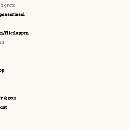
 2 grote
paneermeel
n/filetlappen
nd
op
r & zout
aat