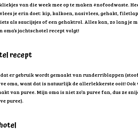
 kliekjes van die week mee op te maken #nofoodwaste. Hee
vlees je erin doet: kip, kalkoen, nasivlees, gehakt, filet
ets als saucijsjes of een gehaktrol. Alles kan, zo lang je
 oma’s jachtschotel recept volgt!
tel recept
n dat er gebruik wordt gemaakt van runderriblappen (stoof
ve oma, want dat is natuurlijk de allerlekkerste ooit! Ook 
kt van puree. Mijn oma is niet zo’n puree fan, dus ze sni
ove puree).
chotel