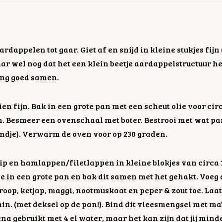
ardappelen tot gaar. Giet af en snijd in kleine stukjes fijn
ar wel nog dat het een klein beetje aardappelstructuur h
eng goed samen.
ien fijn. Bak in een grote pan met een scheut olie voor circ
. Besmeer een ovenschaal met boter. Bestrooi met wat p
ndje). Verwarm de oven voor op 230 graden.
kip en hamlappen/filetlappen in kleine blokjes van circa 
ie in een grote pan en bak dit samen met het gehakt. Voeg 
oop, ketjap, maggi, nootmuskaat en peper & zout toe. Laat
min. (met deksel op de pan!). Bind dit vleesmengsel met ma
ena gebruikt met 4 el water, maar het kan zijn dat jij min