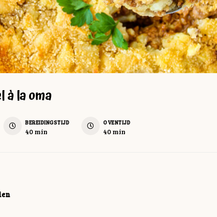
l à la oma
BEREIDINGSTIJD
OVENTIJD
minuten
minuten
40
min
40
min
len