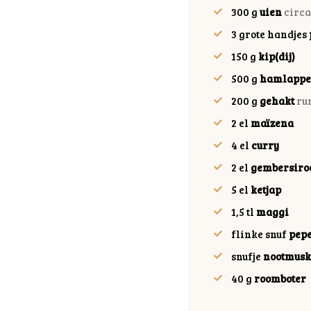
300
g
uien
circa
3
grote handjes
150
g
kip(dij)
500
g
hamlappe
200
g
gehakt
ru
2
el
maïzena
4
el
curry
2
el
gembersiro
5
el
ketjap
1,5
tl
maggi
flinke
snuf
pepe
snufje
nootmusk
40
g
roomboter