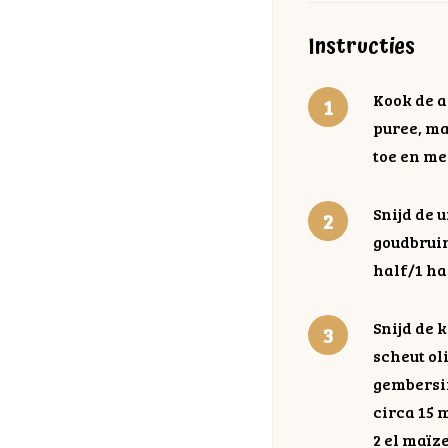
Instructies
Kook de a
puree, ma
toe en m
Snijd de u
goudbruin
half/1 ha
Snijd de 
scheut ol
gembersir
circa 15 
2 el maïz