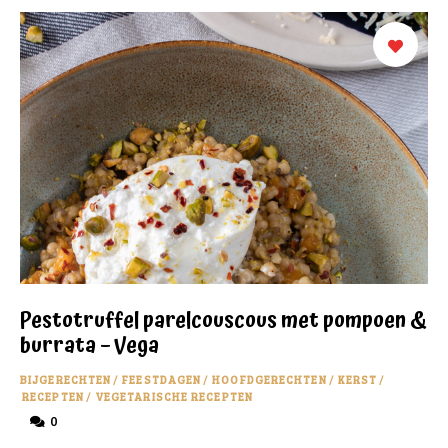
Pestotruffel parelcouscous met pompoen &
burrata – Vega
BIJGERECHTEN
/
FEESTDAGEN
/
HOOFDGERECHTEN
/
KERST
/
RECEPTEN
/
VEGETARISCHE RECEPTEN
0