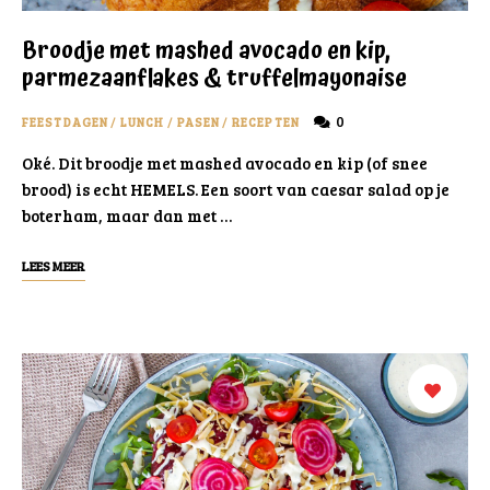
Broodje met mashed avocado en kip,
parmezaanflakes & truffelmayonaise
0
FEESTDAGEN
/
LUNCH
/
PASEN
/
RECEPTEN
Oké. Dit broodje met mashed avocado en kip (of snee
brood) is echt HEMELS. Een soort van caesar salad op je
boterham, maar dan met …
LEES MEER