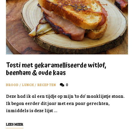
Tosti met gekaramelliseerde witlof,
beenham & oude kaas
0
BROOD
/
LUNCH
/
RECEPTEN
Deze had ik al een tijdje op mijn ’to do’ maaklijstje staan.
Ik begon eerder dit jaar met een paar gerechten,
inmiddels is deze lijst …
LEES MEER