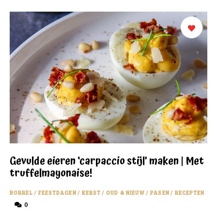
Gevulde eieren ‘carpaccio stijl’ maken | Met
truffelmayonaise!
BORREL
/
FEESTDAGEN
/
KERST
/
OUD & NIEUW
/
PASEN
/
RECEPTEN
0