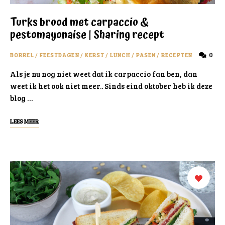
Turks brood met carpaccio &
pestomayonaise | Sharing recept
0
BORREL
/
FEESTDAGEN
/
KERST
/
LUNCH
/
PASEN
/
RECEPTEN
Als je nu nog niet weet dat ik carpaccio fan ben, dan
weet ik het ook niet meer.. Sinds eind oktober heb ik deze
blog …
LEES MEER