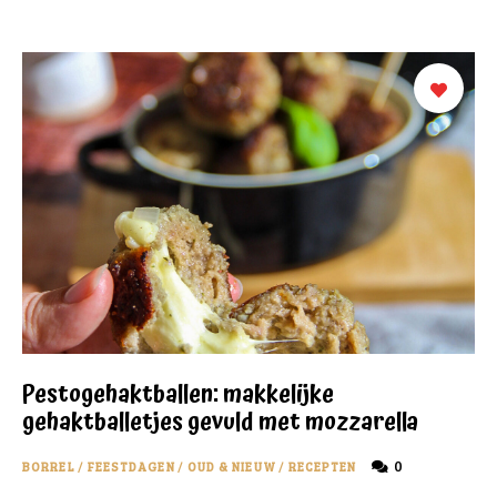
Pestogehaktballen: makkelijke
gehaktballetjes gevuld met mozzarella
0
BORREL
/
FEESTDAGEN
/
OUD & NIEUW
/
RECEPTEN