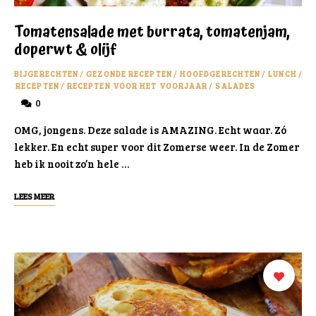
Tomatensalade met burrata, tomatenjam,
doperwt & olijf
BIJGERECHTEN
/
GEZONDE RECEPTEN
/
HOOFDGERECHTEN
/
LUNCH
/
RECEPTEN
/
RECEPTEN VOOR HET VOORJAAR
/
SALADES
0
OMG, jongens. Deze salade is AMAZING. Echt waar. Zó
lekker. En echt super voor dit Zomerse weer. In de Zomer
heb ik nooit zo’n hele …
LEES MEER