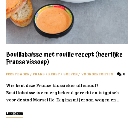
Bouillabaisse met rouille recept (heerlijke
Franse vissoep)
0
FEESTDAGEN
/
FRANS
/
KERST
/
SOEPEN
/
VOORGERECHTEN
Wie kent deze Franse klassieker allemaal?
Bouillabaisse is een erg bekend gerecht en is typisch
voor de stad Marseille. Ik ging mij eraan wagen en …
LEES MEER