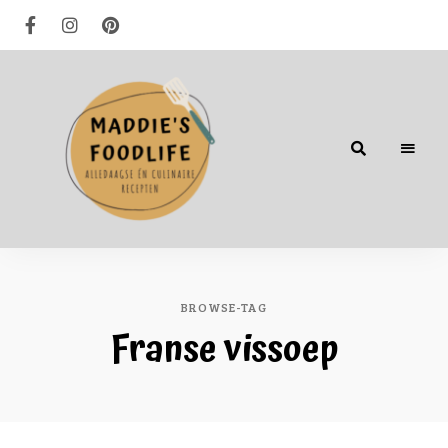
Alledaagse
én
culinaire
recepten
BROWSE-TAG
Franse vissoep