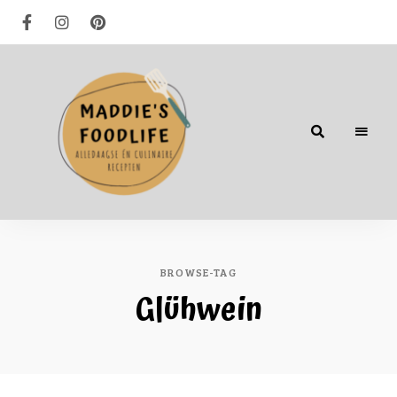
Alledaagse
én
culinaire
recepten
BROWSE-TAG
Glühwein