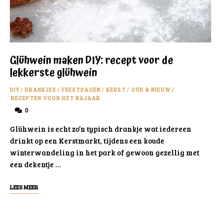
Glühwein maken DIY: recept voor de
lekkerste glühwein
DIY
/
DRANKJES
/
FEESTDAGEN
/
KERST
/
OUD & NIEUW
/
RECEPTEN VOOR HET NAJAAR
0
Glühwein is echt zo’n typisch drankje wat iedereen
drinkt op een Kerstmarkt, tijdens een koude
winterwandeling in het park of gewoon gezellig met
een dekentje …
LEES MEER