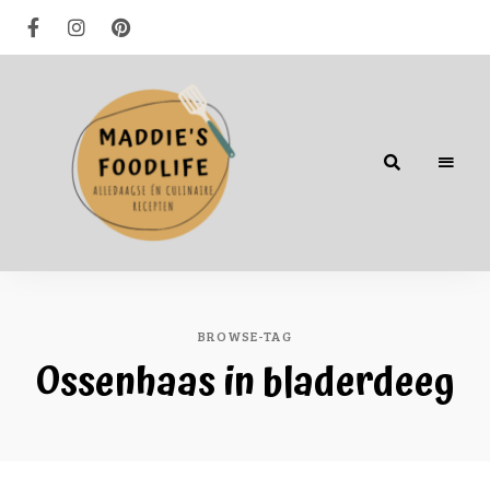
Alledaagse
én
culinaire
recepten
BROWSE-TAG
Ossenhaas in bladerdeeg