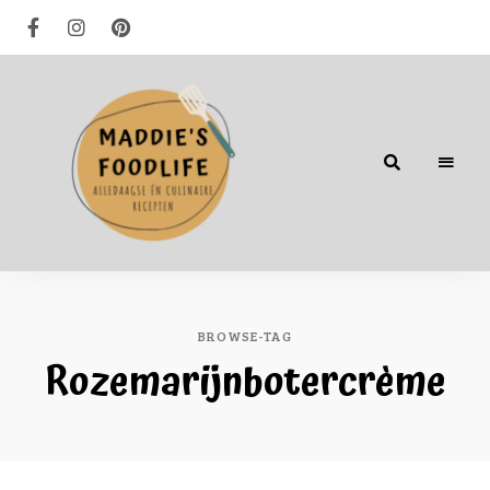
Alledaagse
én
culinaire
recepten
BROWSE-TAG
Rozemarijnbotercrème