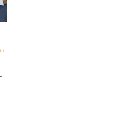
E
/
.