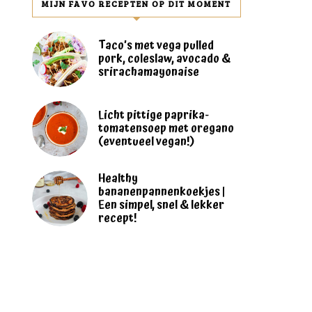
MIJN FAVO RECEPTEN OP DIT MOMENT
Taco’s met vega pulled
pork, coleslaw, avocado &
srirachamayonaise
Licht pittige paprika-
tomatensoep met oregano
(eventueel vegan!)
Healthy
bananenpannenkoekjes |
Een simpel, snel & lekker
recept!