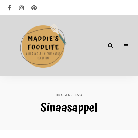
Alledaagse
én
culinaire
recepten
BROWSE-TAG
Sinaasappel