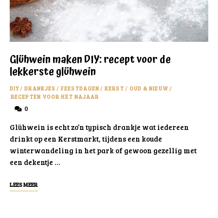
Glühwein maken DIY: recept voor de
lekkerste glühwein
DIY
/
DRANKJES
/
FEESTDAGEN
/
KERST
/
OUD & NIEUW
/
RECEPTEN VOOR HET NAJAAR
0
Glühwein is echt zo’n typisch drankje wat iedereen
drinkt op een Kerstmarkt, tijdens een koude
winterwandeling in het park of gewoon gezellig met
een dekentje …
LEES MEER