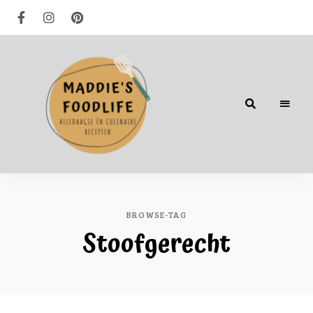
Alledaagse
én
culinaire
recepten
BROWSE-TAG
Stoofgerecht