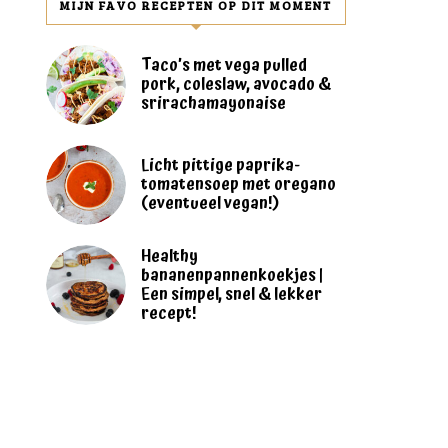
MIJN FAVO RECEPTEN OP DIT MOMENT
Taco’s met vega pulled
pork, coleslaw, avocado &
srirachamayonaise
Licht pittige paprika-
tomatensoep met oregano
(eventueel vegan!)
Healthy
bananenpannenkoekjes |
Een simpel, snel & lekker
recept!