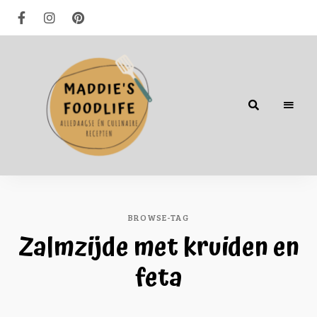
Alledaagse
én
culinaire
recepten
BROWSE-TAG
Zalmzijde met kruiden en
feta