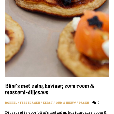
Blini’s met zalm, kaviaar, zure room &
mosterd-dillesaus
0
BORREL
/
FEESTDAGEN
/
KERST
/
OUD & NIEUW
/
PASEN
Dit recept is voor blini’s met zalm, kaviaar, zure room &