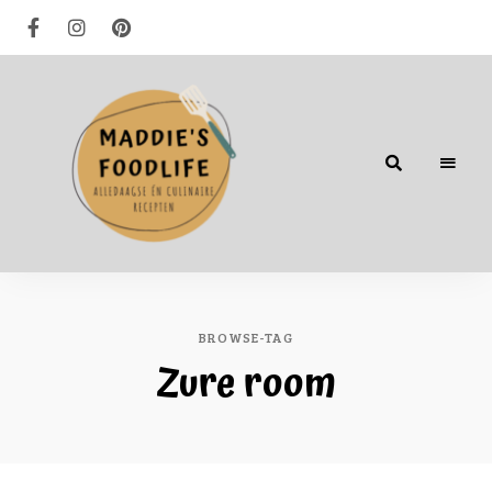
Alledaagse
én
culinaire
recepten
BROWSE-TAG
Zure room