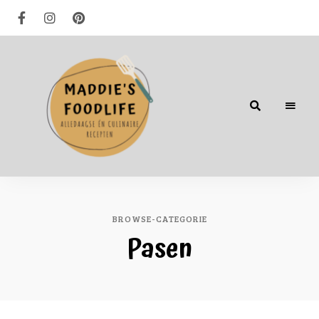
Alledaagse
én
culinaire
recepten
BROWSE-CATEGORIE
Pasen