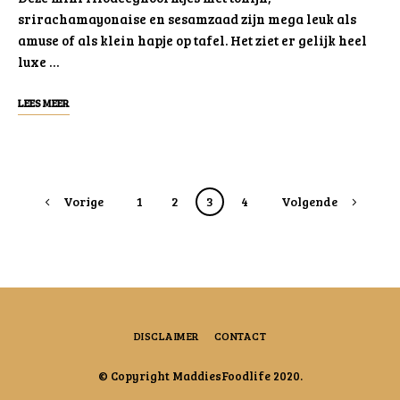
srirachamayonaise en sesamzaad zijn mega leuk als
amuse of als klein hapje op tafel. Het ziet er gelijk heel
luxe …
LEES MEER
Posts
Vorige
1
2
3
4
Volgende
navigation
DISCLAIMER
CONTACT
© Copyright MaddiesFoodlife 2020.