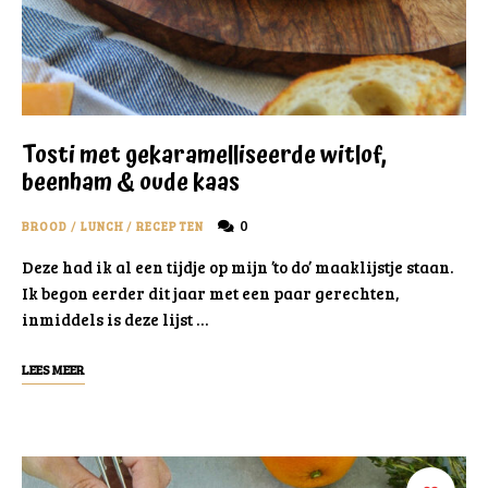
Tosti met gekaramelliseerde witlof,
beenham & oude kaas
0
BROOD
/
LUNCH
/
RECEPTEN
Deze had ik al een tijdje op mijn ’to do’ maaklijstje staan.
Ik begon eerder dit jaar met een paar gerechten,
inmiddels is deze lijst …
LEES MEER