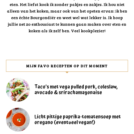
eten. Het liefst kook ik zonder pakjes en zakjes. Ik hou niet
alleen van het koken, maar ook van het opeten ervan: ik ben
een échte Bourgondiër en weet wel wat lekker is. Ik hoop
jullie net zo enthousiast te kunnen gaan maken over eten en
koken als ik zelf ben. Veel kookplezier!
MIJN FAVO RECEPTEN OP DIT MOMENT
Taco’s met vega pulled pork, coleslaw,
avocado & srirachamayonaise
Licht pittige paprika-tomatensoep met
oregano (eventueel vegan!)