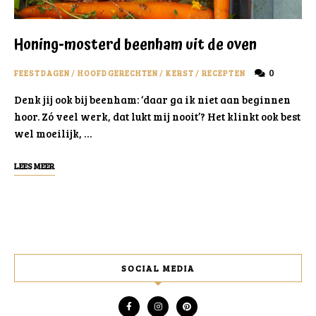
Honing-mosterd beenham uit de oven
0
FEESTDAGEN
/
HOOFDGERECHTEN
/
KERST
/
RECEPTEN
Denk jij ook bij beenham: ‘daar ga ik niet aan beginnen
hoor. Zó veel werk, dat lukt mij nooit’? Het klinkt ook best
wel moeilijk, …
LEES MEER
SOCIAL MEDIA