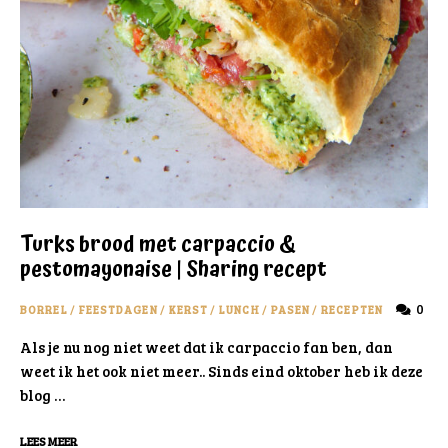
Turks brood met carpaccio &
pestomayonaise | Sharing recept
0
BORREL
/
FEESTDAGEN
/
KERST
/
LUNCH
/
PASEN
/
RECEPTEN
Als je nu nog niet weet dat ik carpaccio fan ben, dan
weet ik het ook niet meer.. Sinds eind oktober heb ik deze
blog …
LEES MEER