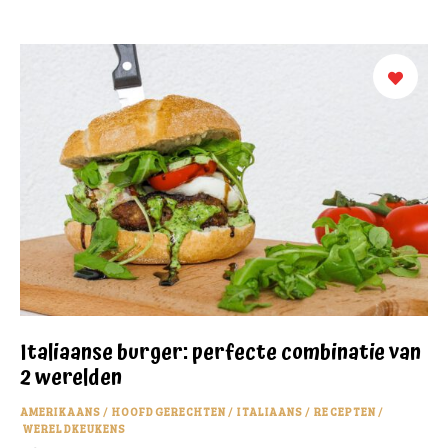
Italiaanse burger: perfecte combinatie van
2 werelden
AMERIKAANS
/
HOOFDGERECHTEN
/
ITALIAANS
/
RECEPTEN
/
WERELDKEUKENS