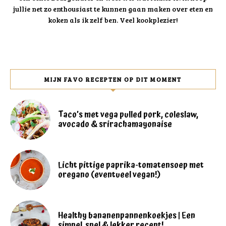
jullie net zo enthousiast te kunnen gaan maken over eten en
koken als ik zelf ben. Veel kookplezier!
MIJN FAVO RECEPTEN OP DIT MOMENT
Taco’s met vega pulled pork, coleslaw,
avocado & srirachamayonaise
Licht pittige paprika-tomatensoep met
oregano (eventueel vegan!)
Healthy bananenpannenkoekjes | Een
simpel, snel & lekker recept!