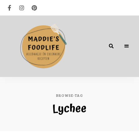
Alledaagse
én
culinaire
recepten
BROWSE-TAG
Lychee