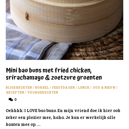
Mini bao buns met fried chicken,
srirachamayo & zoetzure groenten
BIJGERECHTEN
/
BORREL
/
FEESTDAGEN
/
LUNCH
/
OUD & NIEUW
/
RECEPTEN
/
VOORGERECHTEN
0
Oehhhh: I LOVE bao buns. En mijn vriend doe ik hier ook
zeker een plezier mee, haha. Je kan er werkelijk alle
kanten mee op. …